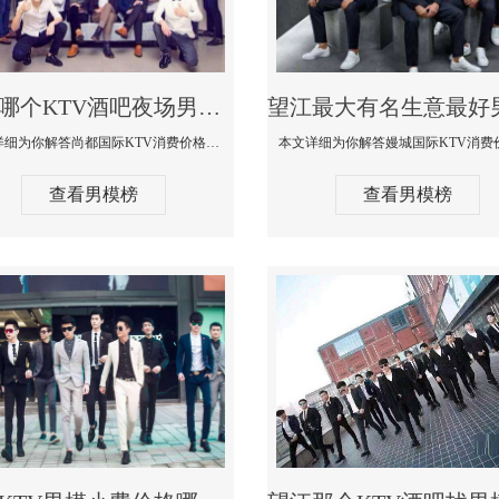
望江哪个KTV酒吧夜场男模公关型男最帅-尚都国际KTV消费价格点评
本文详细为你解答尚都国际KTV消费价格点评，更多关于哪个KTV酒吧夜场男模公关型男最帅免费咨询150 99997335微信同步
查看男模榜
查看男模榜