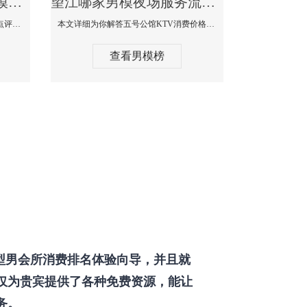
望江那个KTV酒吧找男模帅哥男妓多-普罗旺斯KTV真实口碑点评
望江哪家男模夜场服务流程全面-五号公馆KTV消费价格点评
本文详细为你解答普罗旺斯消费价格点评，更多关于那个KTV酒吧找男模帅哥最多免费咨询150 99997335微信同步！
本文详细为你解答五号公馆KTV消费价格，更多关于哪家男模夜场服务流程全面免费咨询150 99997335微信同步！
查看男模榜
型男会所消费排名体验向导，并且就
仅为贵宾提供了各种免费资源，能让
务。