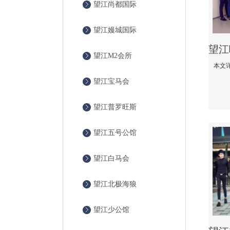
望江尚都国际
望江嫚城国际
望江M2会所
望江宝马会
望江普罗旺斯
望江五号公馆
望江白马会
望江北极海狼
望江少公馆