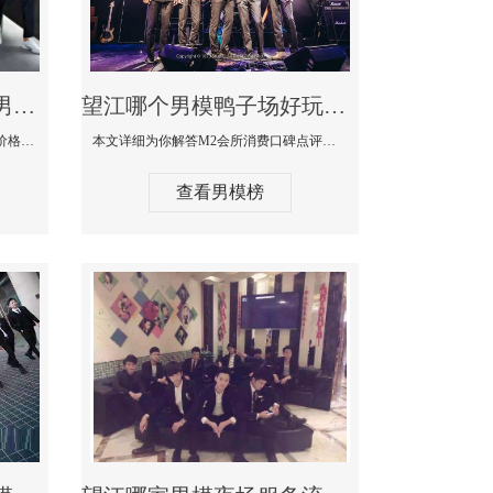
望江最大有名生意最好男模少爷场KTV体验-嫚城国际KTV消费价格点评
望江哪个男模鸭子场好玩陪酒服务好-M2会所KTV消费口碑点评
本文详细为你解答嫚城国际KTV消费价格口碑点评，更多关于最大有名生意最好男模少爷场KTV体验免费咨询150 99997335微信同步！
本文详细为你解答M2会所消费口碑点评，更多关于哪个男模鸭子场好玩陪酒服务好免费咨询150 99997335微信同步！
查看男模榜