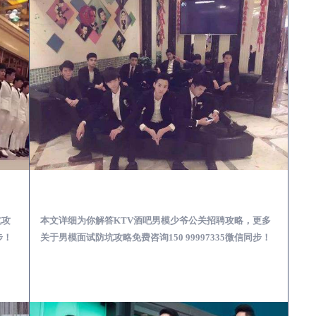
场娱乐体验消费透明不被坑
望江KTV酒吧会所男模少爷男公关招聘-高薪招聘
坑攻
本文详细为你解答KTV酒吧男模少爷公关招聘攻略，更多
步！
关于男模面试防坑攻略免费咨询150 99997335微信同步！