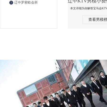
辽中罗密欧会所
查看男模