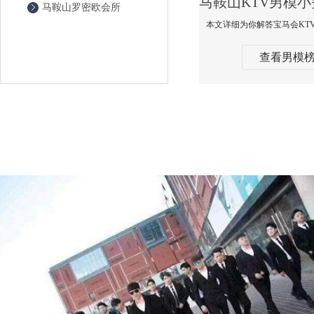
马鞍山罗密欧会所
查看男模