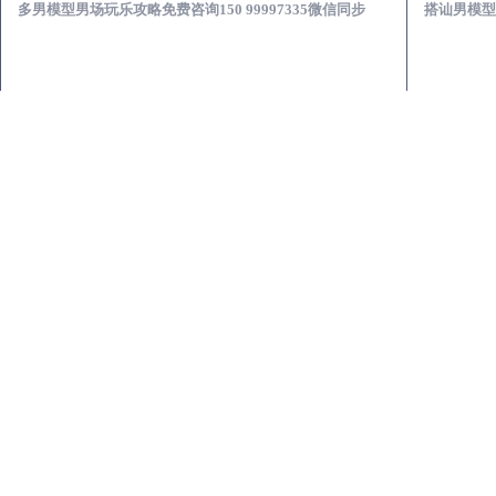
多男模型男场玩乐攻略免费咨询150 99997335微信同步
搭讪男模型男