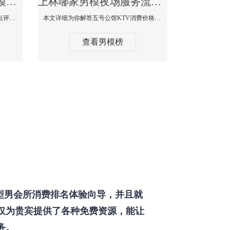
上林那个KTV酒吧找男模帅哥男妓多-普罗旺斯KTV真实口碑点评
上林哪家男模夜场服务流程全面-五号公馆KTV消费价格点评
本文详细为你解答普罗旺斯消费价格点评，更多关于那个KTV酒吧找男模帅哥最多免费咨询150 99997335微信同步！
本文详细为你解答五号公馆KTV消费价格，更多关于哪家男模夜场服务流程全面免费咨询150 99997335微信同步！
查看男模榜
型男会所消费排名体验向导，并且就
仅为贵宾提供了各种免费资源，能让
务。