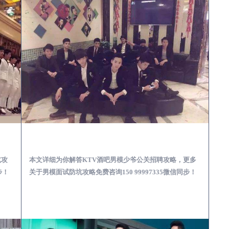
场娱乐体验消费透明不被坑
上林KTV酒吧会所男模少爷男公关招聘-高薪招聘
坑攻
本文详细为你解答KTV酒吧男模少爷公关招聘攻略，更多
步！
关于男模面试防坑攻略免费咨询150 99997335微信同步！