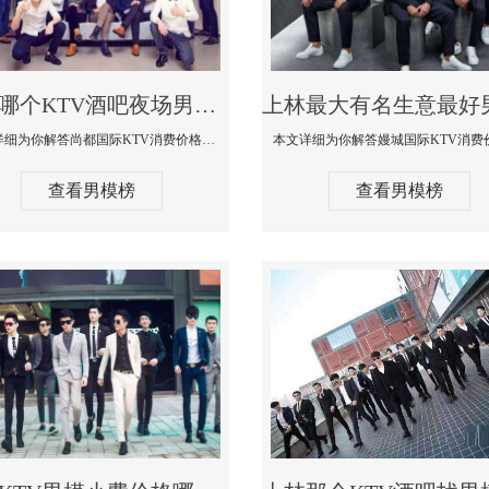
上林哪个KTV酒吧夜场男模公关型男最帅-尚都国际KTV消费价格点评
本文详细为你解答尚都国际KTV消费价格点评，更多关于哪个KTV酒吧夜场男模公关型男最帅免费咨询150 99997335微信同步
查看男模榜
查看男模榜