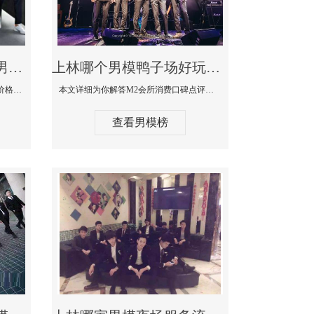
上林最大有名生意最好男模少爷场KTV体验-嫚城国际KTV消费价格点评
上林哪个男模鸭子场好玩陪酒服务好-M2会所KTV消费口碑点评
本文详细为你解答嫚城国际KTV消费价格口碑点评，更多关于最大有名生意最好男模少爷场KTV体验免费咨询150 99997335微信同步！
本文详细为你解答M2会所消费口碑点评，更多关于哪个男模鸭子场好玩陪酒服务好免费咨询150 99997335微信同步！
查看男模榜