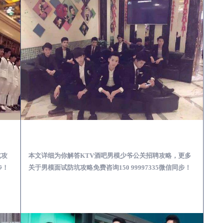
场娱乐体验消费透明不被坑
大城KTV酒吧会所男模少爷男公关招聘-高薪招聘
坑攻
本文详细为你解答KTV酒吧男模少爷公关招聘攻略，更多
步！
关于男模面试防坑攻略免费咨询150 99997335微信同步！