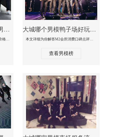
大城最大有名生意最好男模少爷场KTV体验-嫚城国际KTV消费价格点评
大城哪个男模鸭子场好玩陪酒服务好-M2会所KTV消费口碑点评
本文详细为你解答嫚城国际KTV消费价格口碑点评，更多关于最大有名生意最好男模少爷场KTV体验免费咨询150 99997335微信同步！
本文详细为你解答M2会所消费口碑点评，更多关于哪个男模鸭子场好玩陪酒服务好免费咨询150 99997335微信同步！
查看男模榜