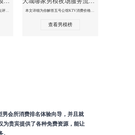
大城那个KTV酒吧找男模帅哥男妓多-普罗旺斯KTV真实口碑点评
大城哪家男模夜场服务流程全面-五号公馆KTV消费价格点评
本文详细为你解答普罗旺斯消费价格点评，更多关于那个KTV酒吧找男模帅哥最多免费咨询150 99997335微信同步！
本文详细为你解答五号公馆KTV消费价格，更多关于哪家男模夜场服务流程全面免费咨询150 99997335微信同步！
查看男模榜
型男会所消费排名体验向导，并且就
仅为贵宾提供了各种免费资源，能让
务。