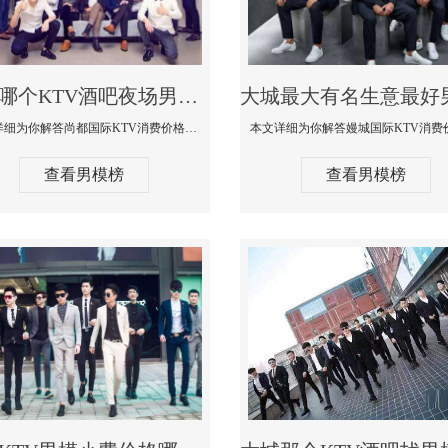
大城哪个KTV酒吧夜场男模公关型男最帅-尚都国际KTV消费价格点评
本文详细为你解答尚都国际KTV消费价格点评，更多关于哪个KTV酒吧夜场男模公关型男最帅免费咨询150 99997335微信同步
查看男模榜
查看男模榜