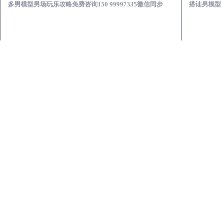
多男模型男场玩乐攻略免费咨询150 99997335微信同步
搭讪男模型男