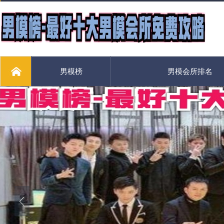
男模榜
男模会所排名