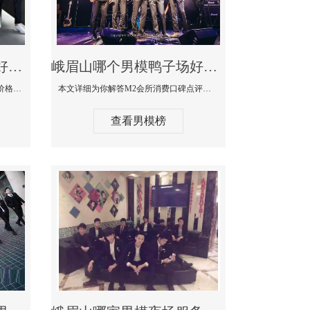
峨眉山最大有名生意最好男模少爷场KTV体验-嫚城国际KTV消费价格点评
峨眉山哪个男模鸭子场好玩陪酒服务好-M2会所KTV消费口碑点评
本文详细为你解答嫚城国际KTV消费价格口碑点评，更多关于最大有名生意最好男模少爷场KTV体验免费咨询150 99997335微信同步！
本文详细为你解答M2会所消费口碑点评，更多关于哪个男模鸭子场好玩陪酒服务好免费咨询150 99997335微信同步！
查看男模榜