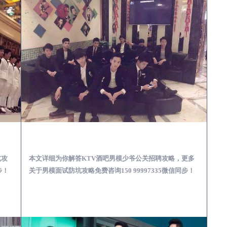
场娱乐体验消费透明不被坑
峨眉山KTV酒吧会所男模少爷男公关招聘-高薪招聘
坑攻
本文详细为你解答KTV酒吧男模少爷公关招聘攻略，更多
步！
关于男模面试防坑攻略免费咨询150 99997335微信同步！