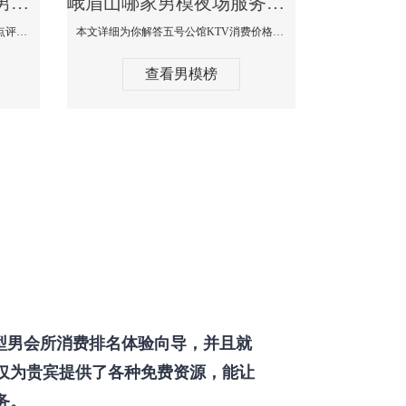
峨眉山那个KTV酒吧找男模帅哥男妓多-普罗旺斯KTV真实口碑点评
峨眉山哪家男模夜场服务流程全面-五号公馆KTV消费价格点评
本文详细为你解答普罗旺斯消费价格点评，更多关于那个KTV酒吧找男模帅哥最多免费咨询150 99997335微信同步！
本文详细为你解答五号公馆KTV消费价格，更多关于哪家男模夜场服务流程全面免费咨询150 99997335微信同步！
查看男模榜
型男会所消费排名体验向导，并且就
仅为贵宾提供了各种免费资源，能让
务。