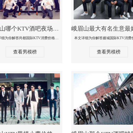
峨眉山哪个KTV酒吧夜场男模公关型男最帅-尚都国际KTV消费价格点评
本文详细为你解答尚都国际KTV消费价格点评，更多关于哪个KTV酒吧夜场男模公关型男最帅免费咨询150 99997335微信同步
查看男模榜
查看男模榜