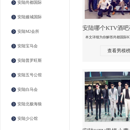
安陆尚都国际
安陆嫚城国际
安陆M2会所
安陆宝马会
查看男模
安陆普罗旺斯
安陆五号公馆
安陆白马会
安陆北极海狼
安陆少公馆