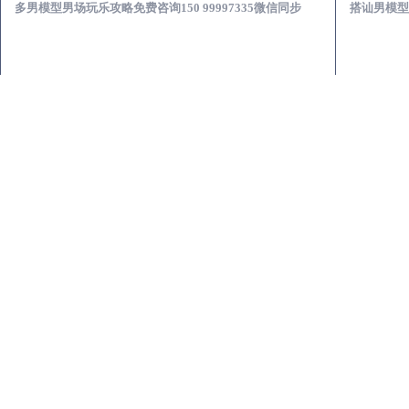
多男模型男场玩乐攻略免费咨询150 99997335微信同步
搭讪男模型男