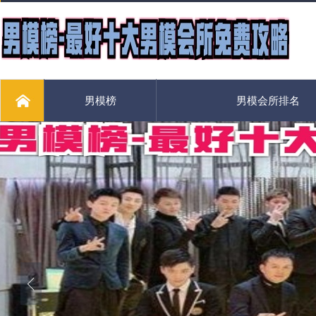
男模榜
男模会所排名