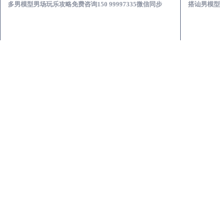
多男模型男场玩乐攻略免费咨询150 99997335微信同步
搭讪男模型男