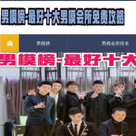
男模榜
男模会所排名