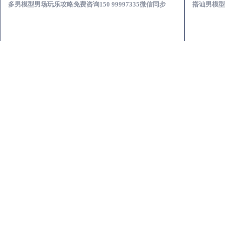
多男模型男场玩乐攻略免费咨询150 99997335微信同步
搭讪男模型男