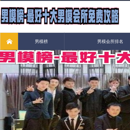
男模榜
男模会所排名